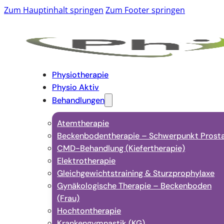
Zum Hauptinhalt springen
Zum Footer springen
Physiotherapie
Physio Aktiv
Behandlungen
Atemtherapie
Beckenbodentherapie – Schwerpunkt Prost
CMD-Behandlung (Kiefertherapie)
Elektrotherapie
Gleichgewichtstraining & Sturzprophylaxe
Gynäkologische Therapie – Beckenboden
(Frau)
Hochtontherapie
Krankengymnastik (KG)