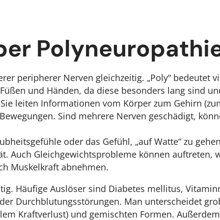
über Polyneuropathi
er peripherer Nerven gleichzeitig. „Poly“ bedeutet vie
n Füßen und Händen, da diese besonders lang sind u
Sie leiten Informationen vom Körper zum Gehirn (zu
Bewegungen. Sind mehrere Nerven geschädigt, könn
bheitsgefühle oder das Gefühl, „auf Watte“ zu gehe
tät. Auch Gleichgewichtsprobleme können auftreten,
zlich Muskelkraft abnehmen.
ltig. Häufige Auslöser sind Diabetes mellitus, Vitam
er Durchblutungsstörungen. Man unterscheidet grob
llem Kraftverlust) und gemischten Formen. Außerdem 