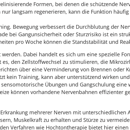
elinisierende Formen, bei denen die schützende Nerve
h nur langsam regenerieren, kann die Funktion häufig
aining. Bewegung verbessert die Durchblutung der Ner
de bei Gangunsicherheit oder Sturzrisiko ist ein stru
nheiten pro Woche können die Standstabilität und Rea
 werden. Dabei handelt es sich um eine spezielle For
st es, den Zellstoffwechsel zu stimulieren, die Mikro
 berichten über eine Verminderung von Brennen oder 
tzt kein Training, kann aber unterstützend wirken un
g, sensomotorische Übungen und Gangschulung eine w
 Reize können vorhandene Nervenbahnen effizienter g
Erkrankung mehrerer Nerven mit unterschiedlichen Au
ssern, Muskelkraft zu erhalten und Stürze zu vermeid
den Verfahren wie Hochtontherapie bietet hier einen 